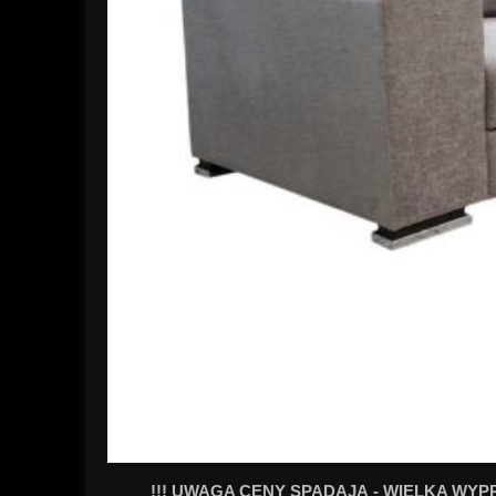
!!! UWAGA CENY SPADAJĄ - WIELKA WYPR