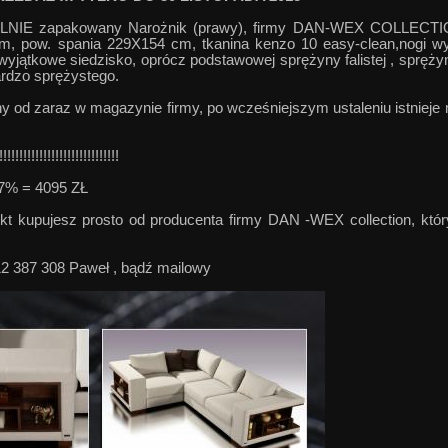
 zapakowany Narożnik (prawy), firmy DAN-WEX COLLECTI
m, pow. spania 229X154 cm, tkanina kenzo 10 easy-clean,nogi wyk
wyjątkowe siedzisko, oprócz podstawowej sprężyny falistej , spręż
ardzo sprężystego.
ny od zaraz w magazynie firmy, po wcześniejszym ustaleniu istnieje
!!!!!!!!!!!!!!!!!!!!!!!!
57% = 4095 ZŁ
kupujesz prosto od producenta firmy DAN -WEX collection, któr
12 387 308 Paweł , bądź mailowy