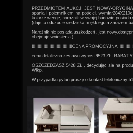
PRZEDMIOTEM AUKCJI JEST NOWY-ORYGINALNIE
spania i pojemnikiem na pościel, wymiar284X210c
kolorze wenge, narożnik w swojej budowie posiada 
)daje to odczucie siedziska miękkiego a zarazem b
Narożnik nie posiada uszkodzeń , jest nowy,dostęp
obejmuje wniesienia )
!!!!!!!!!!!!!!!!!!!!!!!!!!!!!!!!!!CENA PROMOCYJNA !!!!!!!!!!!!!!!!!!
cena detaliczna zestawu wynosi 9523 ZŁ- RABAT 
OSZCZĘDZASZ 5428 ZŁ , decydując sie na produkt 
Wlkp.
W przypadku pytań proszę o kontakt telefoniczny 5