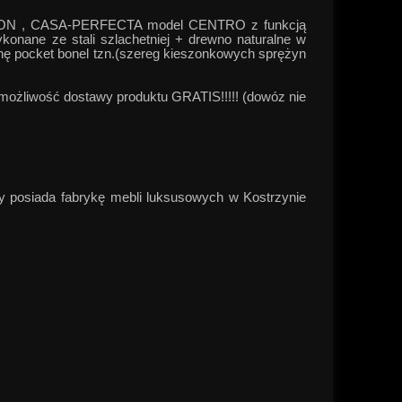
ON , CASA-PERFECTA model CENTRO z funkcją
onane ze stali szlachetniej + drewno naturalne w
ynę pocket bonel tzn.(szereg kieszonkowych sprężyn
 możliwość dostawy produktu GRATIS!!!!! (dowóz nie
y posiada fabrykę mebli luksusowych w Kostrzynie